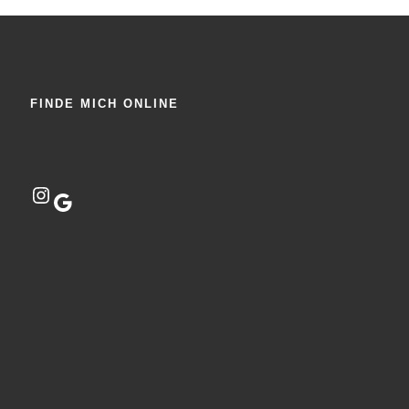
FINDE MICH ONLINE
Instagram
Google