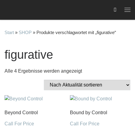
Zum Inhalt springen
Me
Start
»
SHOP
»
Produkte verschlagwortet mit „figurative“
figurative
C
Nach Aktualität sortiert
Alle 4 Ergebnisse werden angezeigt
Beyond Control
Bound by Control
Call For Price
Call For Price