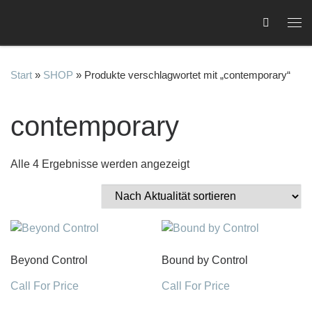
Zum Inhalt springen
Me
Start
»
SHOP
»
Produkte verschlagwortet mit „contemporary“
contemporary
C
Nach Aktualität sortiert
Alle 4 Ergebnisse werden angezeigt
Beyond Control
Bound by Control
Call For Price
Call For Price