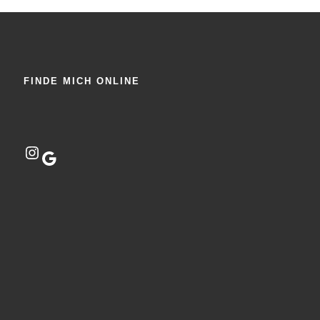
FINDE MICH ONLINE
Instagram
Google