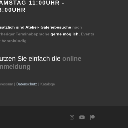
AMSTAG 11:00UHR -
8:00UHR
sätzlich sind Atelier- Galeriebesuche
nach
rheriger Terminabsprache
gerne möglich.
Events
t Vorankündig
.
utzen Sie einfach die
online
nmeldung
pressum
|
Datenschutz |
Kataloge