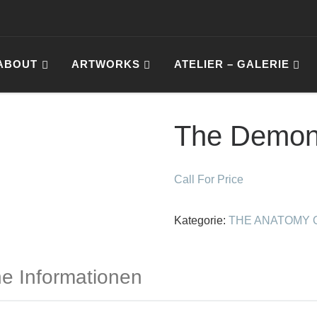
ABOUT
ARTWORKS
ATELIER – GALERIE
The Demons
Call For Price
Kategorie:
THE ANATOMY 
he Informationen