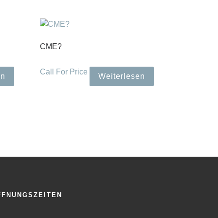
CME?
Call For Price
en
Weiterlesen
FFNUNGSZEITEN