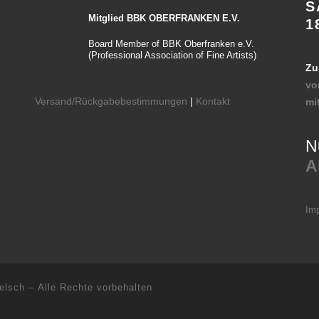
S
Mitglied BBK OBERFRANKEN E.V.
1
Board Member of BBK Oberfranken e.V.
(Professional Association of Fine Artists)
Zu
vo
Versand/Rückgabebestimmungen
|
Kontakt
mi
N
A
Im
elsch
– Alle Rechte vorbehalten