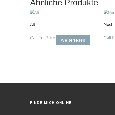
Ähnliche Produkte
Alt
Noch n
Call For Price
Call F
Weiterlesen
FINDE MICH ONLINE