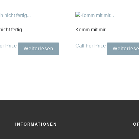
icht fertig…
Komm mit mir…
or Price
Call For Price
Weiterlesen
Weiterles
INFORMATIONEN
Ö