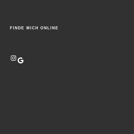
FINDE MICH ONLINE
Instagram
Google