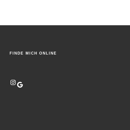
FINDE MICH ONLINE
Instagram
Google