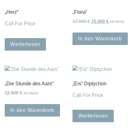
„Herz“
„Flora“
Ursprünglicher Preis war
Aktueller Preis i
17.500
€
15.000
€
inkl MwSt
Call For Price
In den Warenkorb
Weiterlesen
„Die Stunde des Aars“
„Eis“ Diptychon
12.500
€
inkl MwSt
Call For Price
In den Warenkorb
Weiterlesen