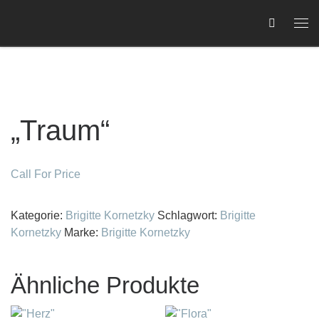
Zum Inhalt springen
Me
„Traum“
C
Call For Price
Kategorie:
Brigitte Kornetzky
Schlagwort:
Brigitte
Kornetzky
Marke:
Brigitte Kornetzky
Ähnliche Produkte