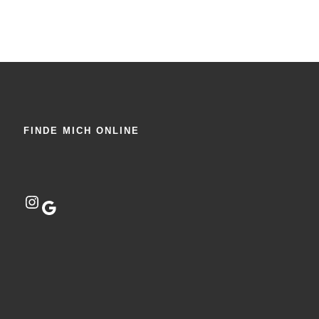
FINDE MICH ONLINE
Instagram
Google