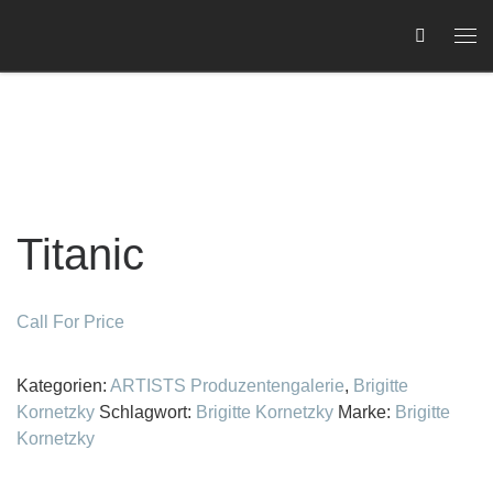
Zum Inhalt springen
Me
C
Titanic
Call For Price
Kategorien:
ARTISTS Produzentengalerie
,
Brigitte
Kornetzky
Schlagwort:
Brigitte Kornetzky
Marke:
Brigitte
Kornetzky