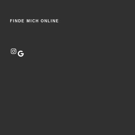
FINDE MICH ONLINE
Instagram
Google