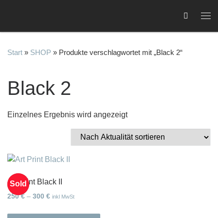
Zum Inhalt springen
Me
Start
»
SHOP
»
Produkte verschlagwortet mit „Black 2“
Black 2
C
Einzelnes Ergebnis wird angezeigt
Art Print Black II
Sold
Preisspanne: 250 € bis 300 €
250
€
–
300
€
inkl MwSt
Dieses Produkt weist mehrere Var