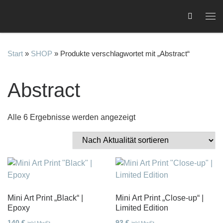
Zum Inhalt springen
Me
Start
»
SHOP
»
Produkte verschlagwortet mit „Abstract“
Abstract
C
Nach Aktualität sortiert
Alle 6 Ergebnisse werden angezeigt
Mini Art Print „Black“ |
Mini Art Print „Close-up“ |
Epoxy
Limited Edition
140
€
93
€
inkl MwSt
inkl MwSt