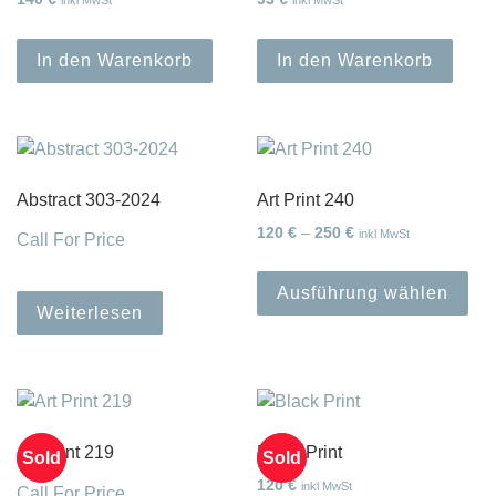
In den Warenkorb
In den Warenkorb
Abstract 303-2024
Art Print 240
Preisspanne: 120 € 
120
€
–
250
€
inkl MwSt
Call For Price
Die
Ausführung wählen
Weiterlesen
Art Print 219
Black Print
Sold
Sold
120
€
inkl MwSt
Call For Price