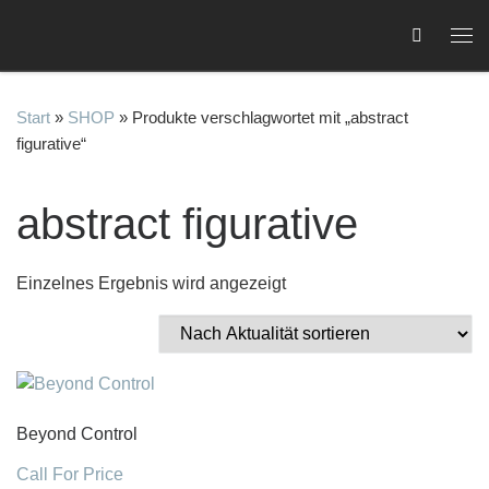
Zum Inhalt springen
Me
Start
»
SHOP
»
Produkte verschlagwortet mit „abstract
figurative“
C
abstract figurative
Einzelnes Ergebnis wird angezeigt
Beyond Control
Call For Price